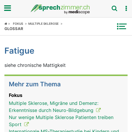
Fokus
FOKUS
MULTIPLE SKLEROSE
GLOSSAR
Krankheitsbilder
Fatigue
Symptome
siehe chronische Mattigkeit
Untersuchungen
News
Mehr zum Thema
Ratgeber
Fokus
Multiple Sklerose, Migräne und Demenz:
Rubriken
Erkenntnisse durch Neuro-Bildgebung
Nur wenige Multiple Sklerose Patienten treiben
Sport
Internationale MS-Therapiestudie bei Kindern und