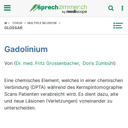
Fokus
FOKUS
MULTIPLE SKLEROSE
GLOSSAR
Krankheitsbilder
Gadolinium
Symptome
Von (
Dr. med. Fritz Grossenbacher
,
Doris Zumbühl
)
Untersuchungen
News
Eine chemisches Element, welches in einer chemischen
Verbindung (DPTA) während des Kernspintomographie
Ratgeber
Scans Patienten verabreicht wird. Es dient dazu, alte
und neue Läsionen (Verletzungen) voneinander zu
Rubriken
unterscheiden.