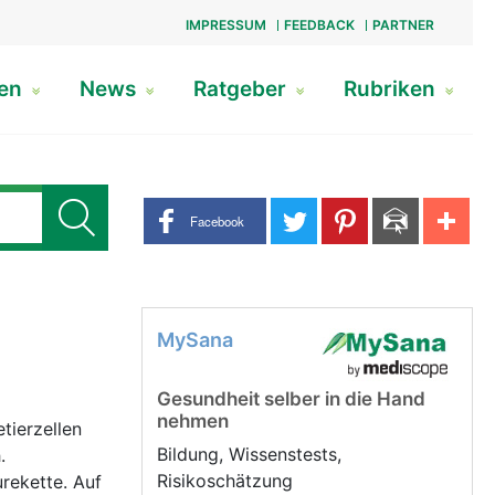
IMPRESSUM
FEEDBACK
PARTNER
gen
News
Ratgeber
Rubriken
Share buttons
Facebook
MySana
Gesundheit selber in die Hand
nehmen
tierzellen
Bildung, Wissenstests,
.
Risikoschätzung
rekette. Auf