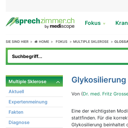
Fokus
Kran
SIE SIND HIER
HOME
FOKUS
MULTIPLE SKLEROSE
GLOSS
Glykosilierung
Multiple Sklerose
Aktuell
Von (
Dr. med. Fritz Gross
Expertenmeinung
Eine der wichtigsten Modif
Fakten
stattfinden. Für die korrek
Diagnose
Glykosilierung beinhalte