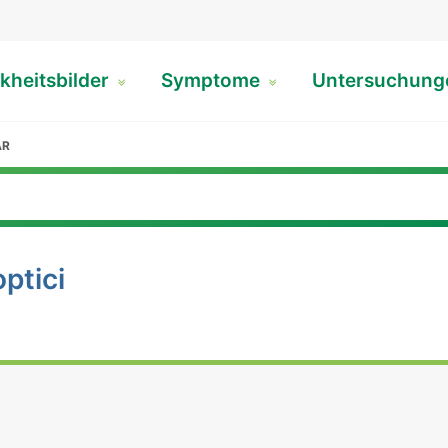
kheitsbilder
Symptome
Untersuchun
AR
optici