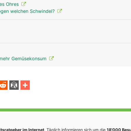
des Ohres
egen welchen Schwindel?
r mehr Gemüsekonsum
sratgeber im Internet
. Täglich informieren sich um die
18'000 Bes