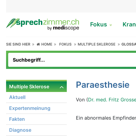
Fokus
Kran
SIE SIND HIER
HOME
FOKUS
MULTIPLE SKLEROSE
GLOSS
Paraesthesie
Multiple Sklerose
Aktuell
Von (
Dr. med. Fritz Gross
Expertenmeinung
Ein abnormales Empfinden,
Fakten
Diagnose