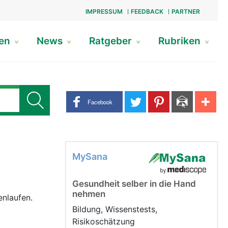
IMPRESSUM
FEEDBACK
PARTNER
gen
News
Ratgeber
Rubriken
Share buttons
Facebook
MySana
Gesundheit selber in die Hand
nehmen
enlaufen.
Bildung, Wissenstests,
Risikoschätzung