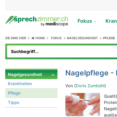
Fokus
Kran
SIE SIND HIER
HOME
FOKUS
NAGELGESUNDHEIT
PFLEGE
Nagelpflege -
Nagelgesundheit
Krankheiten
Von (
Doris Zumbühl
)
Pflege
Qualit
Tipps
Protei
Nagell
auslös