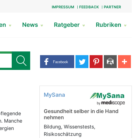
IMPRESSUM
FEEDBACK
PARTNER
gen
News
Ratgeber
Rubriken
Share buttons
Facebook
MySana
Gesundheit selber in die Hand
pflegende
nehmen
ch. Manche
Bildung, Wissenstests,
ergien
Risikoschätzung