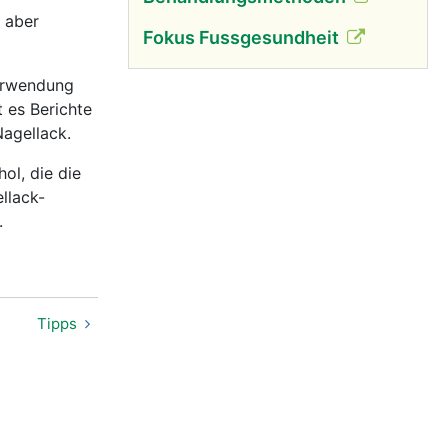
t aber
Fokus Fussgesundheit
Verwendung
 es Berichte
agellack.
ol, die die
llack-
.
Tipps