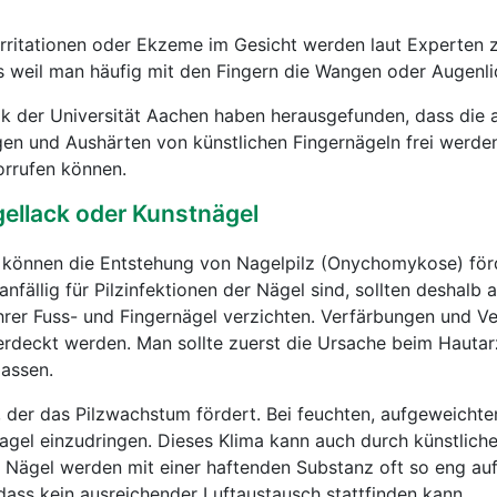
rritationen oder Ekzeme im Gesicht werden laut Experten
s weil man häufig mit den Fingern die Wangen oder Augenli
ik der Universität Aachen haben herausgefunden, dass die a
en und Aushärten von künstlichen Fingernägeln frei werden
orrufen können.
gellack oder Kunstnägel
 können die Entstehung von Nagelpilz (Onychomykose) för
fällig für Pilzinfektionen der Nägel sind, sollten deshalb a
hrer Fuss- und Fingernägel verzichten. Verfärbungen und 
berdeckt werden. Man sollte zuerst die Ursache beim Hautar
lassen.
or, der das Pilzwachstum fördert. Bei feuchten, aufgeweicht
 Nagel einzudringen. Dieses Klima kann auch durch künstlich
n Nägel werden mit einer haftenden Substanz oft so eng au
 dass kein ausreichender Luftaustausch stattfinden kann.