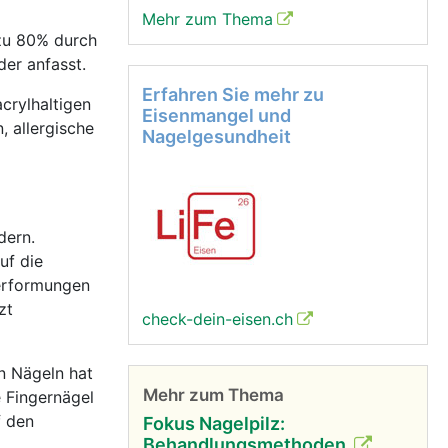
Mehr zum Thema
 zu 80% durch
der anfasst.
Erfahren Sie mehr zu
crylhaltigen
Eisenmangel und
, allergische
Nagelgesundheit
dern.
uf die
Verformungen
zt
check-dein-eisen.ch
en Nägeln hat
Mehr zum Thema
e Fingernägel
f den
Fokus Nagelpilz:
Behandlungsmethoden