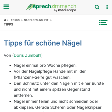
Fokus
FOKUS
NAGELGESUNDHEIT
TIPPS
Krankheitsbilder
Tipps für schöne Nägel
Symptome
Von (
Doris Zumbühl
)
Untersuchungen
Nägel einmal pro Woche pflegen.
News
Vor der Nagelpflege Hände mit milder
(Pflanzen)-Seife gut waschen.
Ratgeber
Den Schmutz unter den Nägeln mit einer Bürste
und nicht mit einem spitzen Gegenstand
Rubriken
entfernen.
Nägel immer feilen und nicht schneiden oder
abknipsen. Gerade Scheren oder Nagelknipser