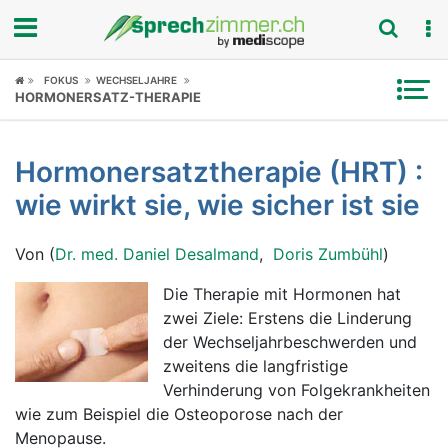
Fokus
FOKUS
WECHSELJAHRE
HORMONERSATZ-THERAPIE
Krankheitsbilder
Hormonersatztherapie (HRT) :
Symptome
wie wirkt sie, wie sicher ist sie
Untersuchungen
Von (
Dr. med. Daniel Desalmand
,
Doris Zumbühl
)
News
Die Therapie mit Hormonen hat
zwei Ziele: Erstens die Linderung
Ratgeber
der Wechseljahrbeschwerden und
zweitens die langfristige
Rubriken
Verhinderung von Folgekrankheiten
wie zum Beispiel die Osteoporose nach der
Menopause.