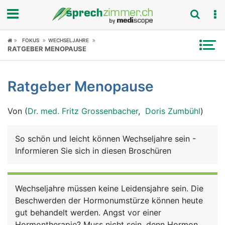
Fokus
FOKUS
WECHSELJAHRE
RATGEBER MENOPAUSE
Krankheitsbilder
Ratgeber Menopause
Symptome
Von (
Dr. med. Fritz Grossenbacher
,
Doris Zumbühl
)
Untersuchungen
News
So schön und leicht können Wechseljahre sein -
Informieren Sie sich in diesen Broschüren
Ratgeber
Rubriken
Wechseljahre müssen keine Leidensjahre sein. Die
Beschwerden der Hormonumstürze können heute
gut behandelt werden. Angst vor einer
Hormontherapie? Muss nicht sein, denn Hormon