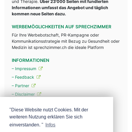
und Therapie.
Über 23'000 Seiten mit fundlerten
Informationen umfasst das Angebot und täglich
kommen neue Seiten dazu.
WERBEMÖGLICHKEITEN AUF SPRECHZIMMER
Für Ihre Werbebotschaft, PR-Kampagne oder
Kommunikationsstrategie mit Bezug zu Gesundheit oder
Medizin ist sprechzimmer.ch die ideale Platform
INFORMATIONEN
– Impressum
– Feedback
– Partner
– Disclaimer
– Datenschutzerklärung / Privacy Policy
"Diese Website nutzt Cookies. Mit der
weiteren Nutzung erklären Sie sich
– Werbung
einverstanden. "
Infos
– Mehr über unsere Experten