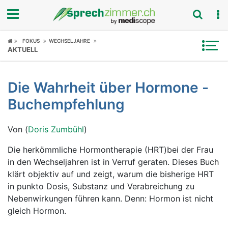
Fokus
FOKUS
WECHSELJAHRE
AKTUELL
Krankheitsbilder
Die Wahrheit über Hormone -
Symptome
Buchempfehlung
Untersuchungen
Von (
Doris Zumbühl
)
News
Die herkömmliche Hormontherapie (HRT)bei der Frau
in den Wechseljahren ist in Verruf geraten. Dieses Buch
Ratgeber
klärt objektiv auf und zeigt, warum die bisherige HRT
in punkto Dosis, Substanz und Verabreichung zu
Rubriken
Nebenwirkungen führen kann. Denn: Hormon ist nicht
gleich Hormon.