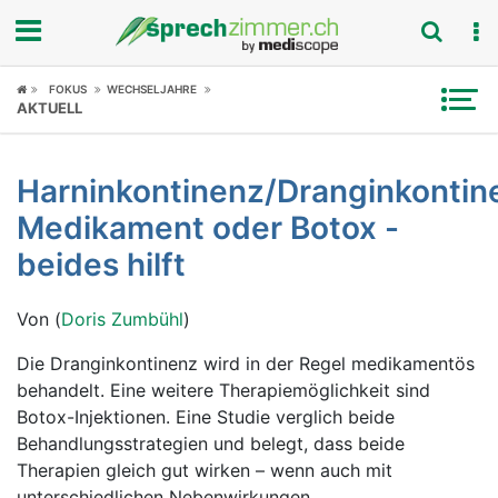
Fokus
FOKUS
WECHSELJAHRE
AKTUELL
Krankheitsbilder
Harninkontinenz/Dranginkontin
Symptome
Medikament oder Botox -
Untersuchungen
beides hilft
News
Von (
Doris Zumbühl
)
Ratgeber
Die Dranginkontinenz wird in der Regel medikamentös
behandelt. Eine weitere Therapiemöglichkeit sind
Rubriken
Botox-Injektionen. Eine Studie verglich beide
Behandlungsstrategien und belegt, dass beide
Therapien gleich gut wirken – wenn auch mit
unterschiedlichen Nebenwirkungen.