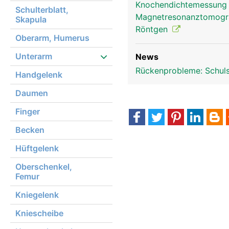
Knochendichtemessun
Schulterblatt,
Magnetresonanztomog
Skapula
Röntgen
Oberarm, Humerus
Unterarm
News
Rückenprobleme: Schul
Handgelenk
Daumen
Finger
Becken
Hüftgelenk
Oberschenkel,
Femur
Kniegelenk
Kniescheibe