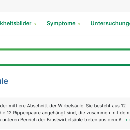
kheitsbilder
Symptome
Untersuchun
ule
 der mittlere Abschnitt der Wirbelsäule. Sie besteht aus 12
 die 12 Rippenpaare angehängt sind, die zusammen mit dem
m unteren Bereich der Brustwirbelsäule treten aus dem Wirb
...m
 für die Beine aus.