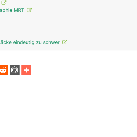
g
raphie MRT
säcke eindeutig zu schwer