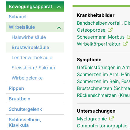
Bewegungsapparat
Krankheitsbilder
Schädel
Bandscheibenvorfall, Di
Wirbelsäule
Osteoporose
Scheuermann Morbus
Halswirbelsäule
Wirbelkörperfraktur
Brustwirbelsäule
Lendenwirbelsäule
Symptome
Gefühlsstörungen in Arm
Steissbein / Sakrum
Schmerzen im Arm, Hä
Wirbelgelenke
Schmerzen im Bein, Fus
Rippen
Brustschmerzen (Schmer
Rückenschmerzen (Kre
Brustbein
Schultergelenk
Untersuchungen
Myelographie
Schlüsselbein,
Brustwirbelsäule Frau
Klavikula
Computertomographie,