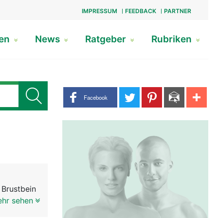
IMPRESSUM
FEEDBACK
PARTNER
gen
News
Ratgeber
Rubriken
Share buttons
Facebook
 Brustbein
elkanal an
ehr sehen