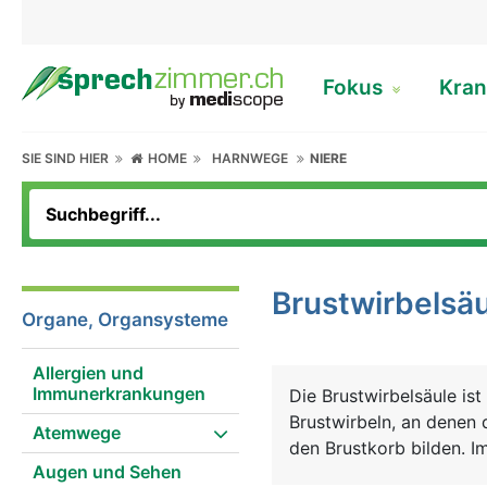
Fokus
Kran
SIE SIND HIER
HOME
HARNWEGE
NIERE
Brustwirbelsä
Organe, Organsysteme
Allergien und
Immunerkrankungen
Die Brustwirbelsäule ist
Brustwirbeln, an denen
Atemwege
den Brustkorb bilden. I
Augen und Sehen
beiden Seiten die Nerven