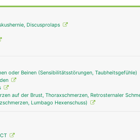
skushernie, Discusprolaps
en oder Beinen (Sensibilitätsstörungen, Taubheitsgefühle)
nden
s
zen auf der Brust, Thoraxschmerzen, Retrosternaler Schm
uzschmerzen, Lumbago Hexenschuss)
Brustwirbelsäule Mann
 CT