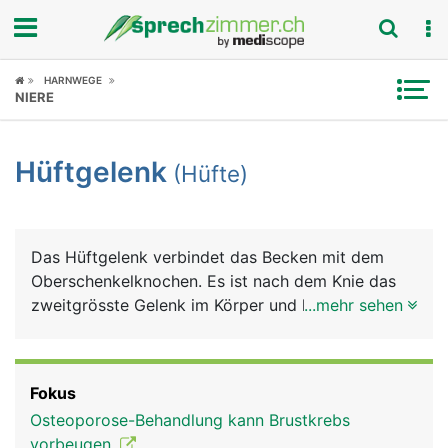
Fokus
HARNWEGE
NIERE
Krankheitsbilder
Hüftgelenk
(Hüfte)
Symptome
Untersuchungen
Das Hüftgelenk verbindet das Becken mit dem
News
Oberschenkelknochen. Es ist nach dem Knie das
zweitgrösste Gelenk im Körper und hat nach der
...mehr sehen
Ratgeber
Schulter den zweitgrössten Bewegungsumfang.
Das Hüftgelenk ist als Nussgelenk eine
Rubriken
Sonderform des Kugelgelenks, bei dem sich der
Fokus
grösste Anteil des kugelförmigen Kopfes des
Osteoporose-Behandlung kann Brustkrebs
Oberschenkelknochens (Hüftkopf) in der
vorbeugen