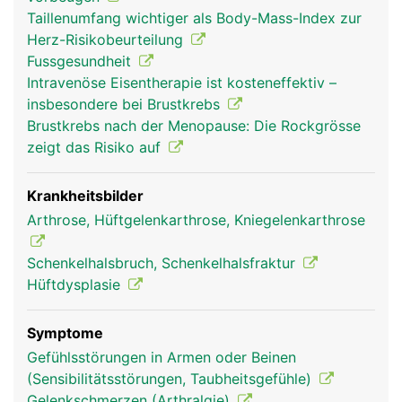
Hüftpfanne des Beckens bewegt. Dadurch ist das
Taillenumfang wichtiger als Body-Mass-Index zur
Bewegungsausmass etwas geringer als beim
Herz-Risikobeurteilung
Kugelgelenk der Schulter. Damit die Gelenke nicht
Fussgesundheit
aufeinander reiben, sind sie mit Gelenkknorpel
Intravenöse Eisentherapie ist kosteneffektiv –
bezogen und in Gelenkschmiere eingebettet. Das
insbesondere bei Brustkrebs
Hüftgelenk wird von einer festen Gelenkkapsel
Brustkrebs nach der Menopause: Die Rockgrösse
umgeben und durch kräftige Bänder und den
zeigt das Risiko auf
umliegenden Muskeln stabilisiert. Die Bewegung
des Beines wird durch das Zusammenspiel von
Gelenk, Bändern und Muskeln ermöglicht.
Krankheitsbilder
Arthrose, Hüftgelenkarthrose, Kniegelenkarthrose
Schenkelhalsbruch, Schenkelhalsfraktur
Hüftdysplasie
Symptome
Gefühlsstörungen in Armen oder Beinen
(Sensibilitätsstörungen, Taubheitsgefühle)
Gelenkschmerzen (Arthralgie)