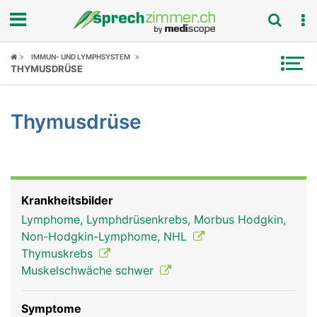
Fokus
IMMUN- UND LYMPHSYSTEM
THYMUSDRÜSE
Krankheitsbilder
Thymusdrüse
Symptome
Untersuchungen
News
Krankheitsbilder
Lymphome, Lymphdrüsenkrebs, Morbus Hodgkin,
Ratgeber
Non-Hodgkin-Lymphome, NHL
Thymuskrebs
Rubriken
Muskelschwäche schwer
Symptome