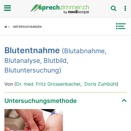
Fokus
UNTERSUCHUNGEN
Krankheitsbilder
Blutentnahme
(Blutabnahme,
Symptome
Blutanalyse, Blutbild,
Untersuchungen
Blutuntersuchung)
News
Von (
Dr. med. Fritz Grossenbacher
,
Doris Zumbühl
)
Ratgeber
Untersuchungsmethode
Rubriken