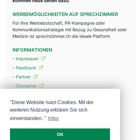
kommen neue Seiten dazu.
WERBEMÖGLICHKEITEN AUF SPRECHZIMMER
Für Ihre Werbebotschaft, PR-Kampagne oder
Kommunikationsstrategie mit Bezug zu Gesundheit oder
Medizin ist sprechzimmer.ch die ideale Platform
INFORMATIONEN
– Impressum
– Feedback
– Partner
– Disclaimer
– Datenschutzerklärung / Privacy Policy
"Diese Website nutzt Cookies. Mit der
weiteren Nutzung erklären Sie sich
– Werbung
einverstanden. "
Infos
– Mehr über unsere Experten
OK