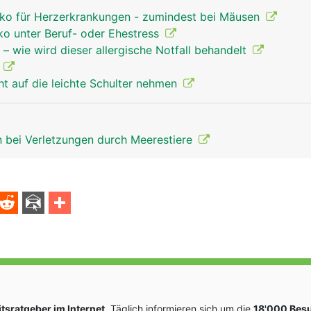
siko für Herzerkrankungen - zumindest bei Mäusen
iko unter Beruf- oder Ehestress
 – wie wird dieser allergische Notfall behandelt
s
cht auf die leichte Schulter nehmen
 bei Verletzungen durch Meerestiere
sratgeber im Internet
. Täglich informieren sich um die
18'000 Bes