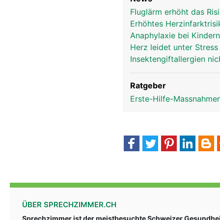
Fluglärm erhöht das Ri
Erhöhtes Herzinfarktris
Anaphylaxie bei Kindern
Herz leidet unter Stres
Insektengiftallergien ni
Ratgeber
Erste-Hilfe-Massnahmen
ÜBER SPRECHZIMMER.CH
Sprechzimmer ist der meistbesuchte Schweizer Gesundheit