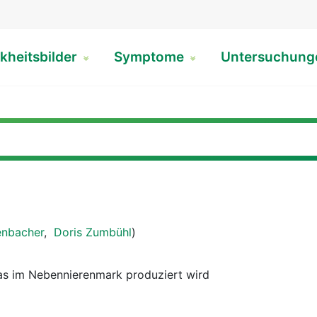
kheitsbilder
Symptome
Untersuchun
enbacher
,
Doris Zumbühl
)
s im Nebennierenmark produziert wird