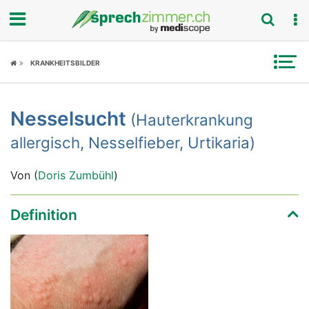
Fokus
KRANKHEITSBILDER
Krankheitsbilder
Nesselsucht
(Hauterkrankung
Symptome
allergisch, Nesselfieber, Urtikaria)
Untersuchungen
Von (
Doris Zumbühl
)
News
Definition
Ratgeber
Rubriken