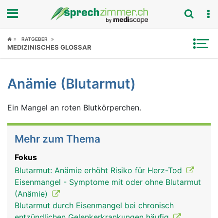
Fokus
RATGEBER
MEDIZINISCHES GLOSSAR
Krankheitsbilder
Anämie (Blutarmut)
Symptome
Ein Mangel an roten Blutkörperchen.
Untersuchungen
News
Mehr zum Thema
Ratgeber
Fokus
Blutarmut: Anämie erhöht Risiko für Herz-Tod
Rubriken
Eisenmangel - Symptome mit oder ohne Blutarmut
(Anämie)
Blutarmut durch Eisenmangel bei chronisch
entzündlichen Gelenkerkrankungen häufig