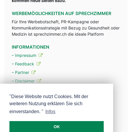
kommen neue Seiten dazu.
WERBEMÖGLICHKEITEN AUF SPRECHZIMMER
Für Ihre Werbebotschaft, PR-Kampagne oder
Kommunikationsstrategie mit Bezug zu Gesundheit oder
Medizin ist sprechzimmer.ch die ideale Platform
INFORMATIONEN
– Impressum
– Feedback
– Partner
– Disclaimer
– Datenschutzerklärung / Privacy Policy
"Diese Website nutzt Cookies. Mit der
weiteren Nutzung erklären Sie sich
– Werbung
einverstanden. "
Infos
– Mehr über unsere Experten
OK