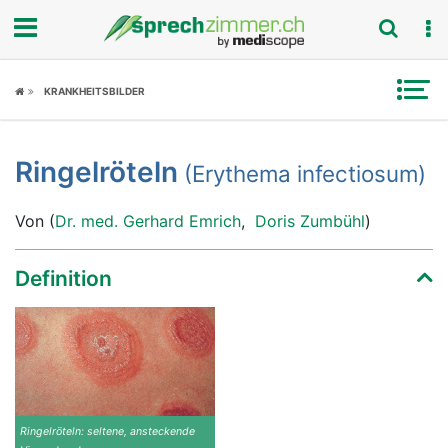
Fokus
KRANKHEITSBILDER
Krankheitsbilder
Ringelröteln
(Erythema infectiosum)
Symptome
Von (
Dr. med. Gerhard Emrich
,
Doris Zumbühl
)
Untersuchungen
News
Definition
Ratgeber
Rubriken
Ringelröteln: seltene, ansteckende