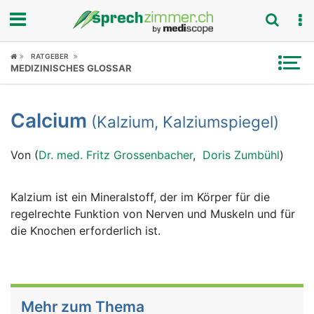
Fokus
RATGEBER
MEDIZINISCHES GLOSSAR
Krankheitsbilder
Calcium
(Kalzium, Kalziumspiegel)
Symptome
Von (
Dr. med. Fritz Grossenbacher
,
Doris Zumbühl
)
Untersuchungen
News
Kalzium ist ein Mineralstoff, der im Körper für die
regelrechte Funktion von Nerven und Muskeln und für
Ratgeber
die Knochen erforderlich ist.
Rubriken
Mehr zum Thema