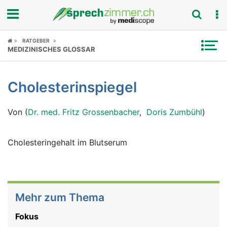
Fokus
RATGEBER
MEDIZINISCHES GLOSSAR
Krankheitsbilder
Cholesterinspiegel
Symptome
Von (
Dr. med. Fritz Grossenbacher
,
Doris Zumbühl
)
Untersuchungen
News
Cholesteringehalt im Blutserum
Ratgeber
Rubriken
Mehr zum Thema
Fokus