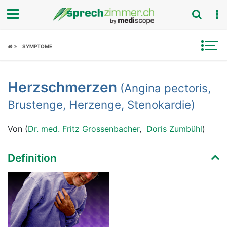
Fokus
SYMPTOME
Krankheitsbilder
Herzschmerzen
(Angina pectoris,
Symptome
Brustenge, Herzenge, Stenokardie)
Untersuchungen
Von (
Dr. med. Fritz Grossenbacher
,
Doris Zumbühl
)
News
Definition
Ratgeber
Rubriken