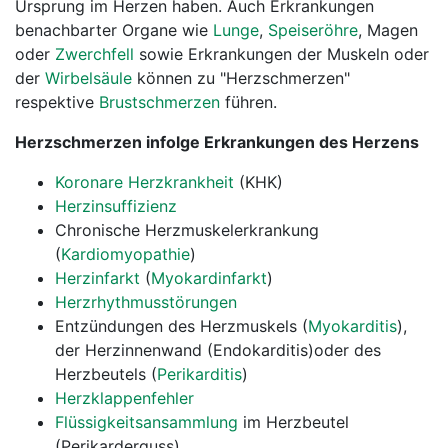
Ursprung im Herzen haben. Auch Erkrankungen
benachbarter Organe wie
Lunge
,
Speiseröhre
, Magen
oder
Zwerchfell
sowie Erkrankungen der Muskeln oder
der
Wirbelsäule
können zu "Herzschmerzen"
respektive
Brustschmerzen
führen.
Herzschmerzen infolge Erkrankungen des Herzens
Koronare Herzkrankheit
(KHK)
Herzinsuffizienz
Chronische Herzmuskelerkrankung
(
Kardiomyopathie
)
Herzinfarkt
(
Myokardinfarkt
)
Herzrhythmusstörungen
Entzündungen des Herzmuskels (
Myokarditis
),
der Herzinnenwand (Endokarditis)oder des
Herzbeutels (
Perikarditis
)
Herzklappenfehler
Flüssigkeitsansammlung
im Herzbeutel
(Perikarderguss)