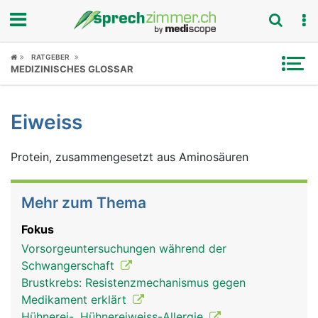
Fokus
RATGEBER
MEDIZINISCHES GLOSSAR
Krankheitsbilder
Eiweiss
Symptome
Protein, zusammengesetzt aus Aminosäuren
Untersuchungen
News
Mehr zum Thema
Ratgeber
Fokus
Vorsorgeuntersuchungen während der
Rubriken
Schwangerschaft
Brustkrebs: Resistenzmechanismus gegen
Medikament erklärt
Hühnerei-, Hühnereiweiss-Allergie