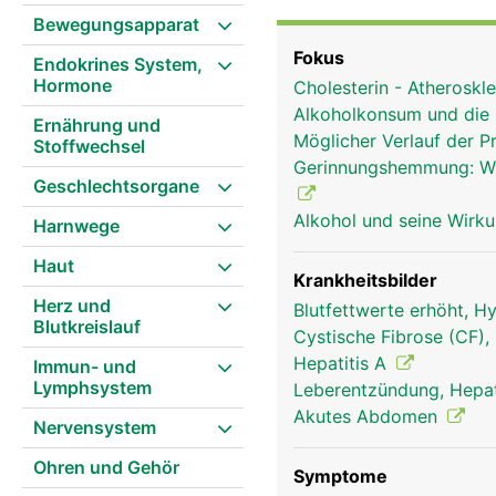
gleichzeitig Entgiftung
Bewegungsapparat
zahlreicher Stoffe. Au
Fokus
Endokrines System,
beteiligt. Als Entgiftu
Hormone
Cholesterin - Atheroskl
Körperkreislauf gelang
Alkoholkonsum und die
werden in der Leber abg
Ernährung und
Möglicher Verlauf der 
Stoffwechsel
unschädlichen Stoffen u
Gerinnungshemmung: Wie 
Abfallstoffe an die Nie
Geschlechtsorgane
die Leber an nahezu all
Alkohol und seine Wirk
Harnwege
Blutkreislauf Nährstoff
Zucker (als Glykogen), 
Haut
Bedarf wieder freigibt.
Krankheitsbilder
Herz und
überschüssige Zucker in
Blutfettwerte erhöht, H
Blutkreislauf
auch Produktionsstätte 
Cystische Fibrose (CF)
anderem Cholesterin, Z
Hepatitis A
Immun- und
produziert die Leber di
Lymphsystem
Leberentzündung, Hepat
portionsweise über den 
Akutes Abdomen
Nervensystem
Fettverdauung. Bekanntl
werden von ihr probleml
Ohren und Gehör
Symptome
Zeitraum, werden die Le