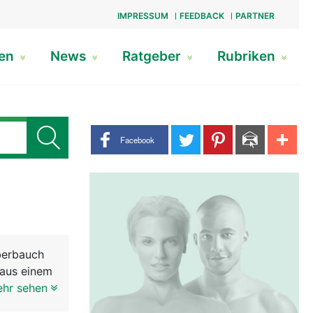
IMPRESSUM
FEEDBACK
PARTNER
gen
News
Ratgeber
Rubriken
Share buttons
Facebook
Oberbauch
 aus einem
rden von
ehr sehen