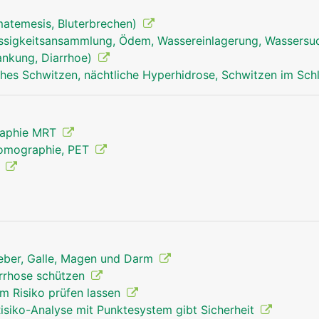
matemesis, Bluterbrechen)
ssigkeitsansammlung, Ödem, Wassereinlagerung, Wassersu
rankung, Diarrhoe)
hes Schwitzen, nächtliche Hyperhidrose, Schwitzen im Sch
raphie MRT
Tomographie, PET
g
Leber, Galle, Magen und Darm
irrhose schützen
m Risiko prüfen lassen
leber mann
Risiko-Analyse mit Punktesystem gibt Sicherheit