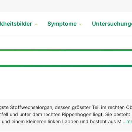
kheitsbilder
Symptome
Untersuchun
igste Stoffwechselorgan, dessen grösster Teil im rechten 
fell und unter dem rechten Rippenbogen liegt. Sie besteht
und einem kleineren linken Lappen und besteht aus Millia
...m
). Die Leber erfüllt viele lebenswichtige Aufgaben: Sie ist