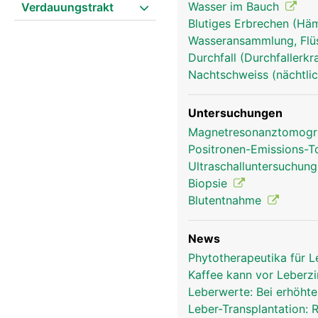
Wasser im Bauch
Verdauungstrakt
Blutiges Erbrechen (Hä
Wasseransammlung, Flü
Durchfall (Durchfallerk
Nachtschweiss (nächtlic
Untersuchungen
Magnetresonanztomog
Positronen-Emissions-
Ultraschalluntersuchun
Biopsie
Blutentnahme
News
Phytotherapeutika für 
Kaffee kann vor Leberz
Leberwerte: Bei erhöhte
leber frau
Leber-Transplantation: 