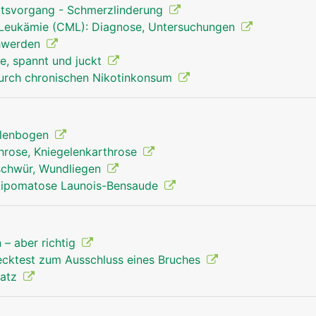
rtsvorgang - Schmerzlinderung
 Leukämie (CML): Diagnose, Untersuchungen
hwerden
e, spannt und juckt
urch chronischen Nikotinkonsum
llenbogen
throse, Kniegelenkarthrose
schwür, Wundliegen
Lipomatose Launois-Bensaude
 – aber richtig
recktest zum Ausschluss eines Bruches
latz