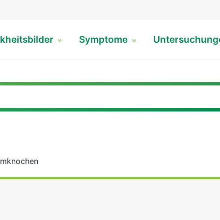
kheitsbilder
Symptome
Untersuchun
armknochen