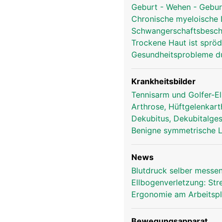
Geburt - Wehen - Gebu
Chronische myeloische
Schwangerschaftsbesc
Trockene Haut ist spröd
Gesundheitsprobleme d
Krankheitsbilder
Tennisarm und Golfer-E
Arthrose, Hüftgelenkar
Dekubitus, Dekubitalge
Benigne symmetrische 
News
Blutdruck selber messen
Ellbogenverletzung: St
Ergonomie am Arbeitsp
Bewegungsapparat