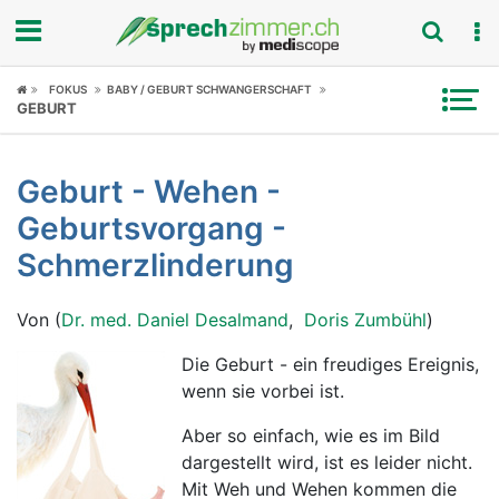
Fokus
FOKUS
BABY / GEBURT SCHWANGERSCHAFT
GEBURT
Krankheitsbilder
Geburt - Wehen -
Symptome
Geburtsvorgang -
Untersuchungen
Schmerzlinderung
News
Von (
Dr. med. Daniel Desalmand
,
Doris Zumbühl
)
Ratgeber
Die Geburt - ein freudiges Ereignis,
wenn sie vorbei ist.
Rubriken
Aber so einfach, wie es im Bild
dargestellt wird, ist es leider nicht.
Mit Weh und Wehen kommen die