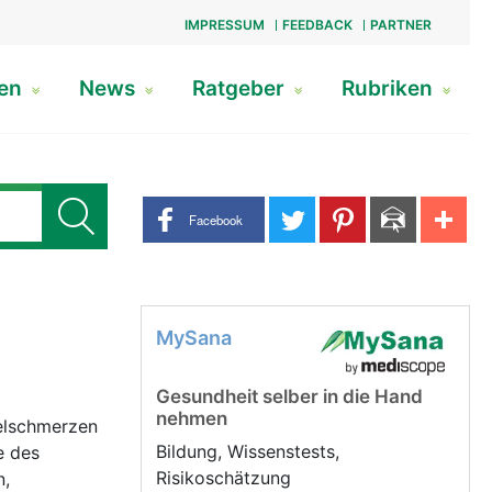
IMPRESSUM
FEEDBACK
PARTNER
gen
News
Ratgeber
Rubriken
Share buttons
Facebook
MySana
Gesundheit selber in die Hand
nehmen
kelschmerzen
Bildung, Wissenstests,
e des
Risikoschätzung
n,