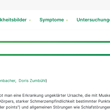
kheitsbilder
Symptome
Untersuchun
enbacher
,
Doris Zumbühl
)
ibt man eine Erkrankung ungeklärter Ursache, die mit Mus
Körpers, starker Schmerzempfindlichkeit bestimmter Punkt
er points") und allgemeinen Störungen wie Schlafstörunge