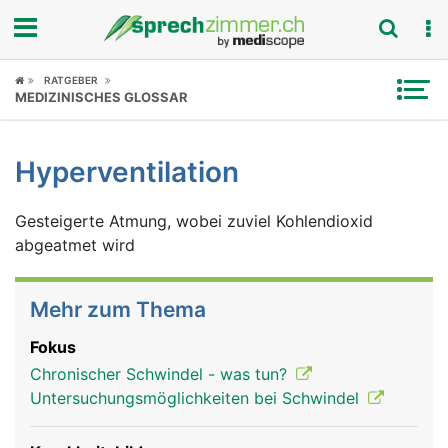
Fokus
RATGEBER
MEDIZINISCHES GLOSSAR
Krankheitsbilder
Hyperventilation
Symptome
Gesteigerte Atmung, wobei zuviel Kohlendioxid
Untersuchungen
abgeatmet wird
News
Mehr zum Thema
Ratgeber
Fokus
Rubriken
Chronischer Schwindel - was tun?
Untersuchungsmöglichkeiten bei Schwindel