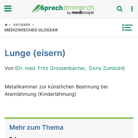
Fokus
RATGEBER
MEDIZINISCHES GLOSSAR
Krankheitsbilder
Lunge (eisern)
Symptome
Von (
Dr. med. Fritz Grossenbacher
,
Doris Zumbühl
)
Untersuchungen
News
Metallkammer zur künstlichen Beatmung bei
Atemlähmung (Kinderlähmung)
Ratgeber
Rubriken
Mehr zum Thema