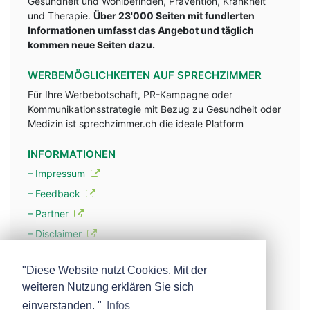
Gesundheit und Wohlbefinden, Prävention, Krankheit
und Therapie.
Über 23'000 Seiten mit fundlerten
Informationen umfasst das Angebot und täglich
kommen neue Seiten dazu.
WERBEMÖGLICHKEITEN AUF SPRECHZIMMER
Für Ihre Werbebotschaft, PR-Kampagne oder
Kommunikationsstrategie mit Bezug zu Gesundheit oder
Medizin ist sprechzimmer.ch die ideale Platform
INFORMATIONEN
– Impressum
– Feedback
– Partner
– Disclaimer
– Datenschutzerklärung / Privacy Policy
"Diese Website nutzt Cookies. Mit der
weiteren Nutzung erklären Sie sich
– Werbung
einverstanden. "
Infos
– Mehr über unsere Experten