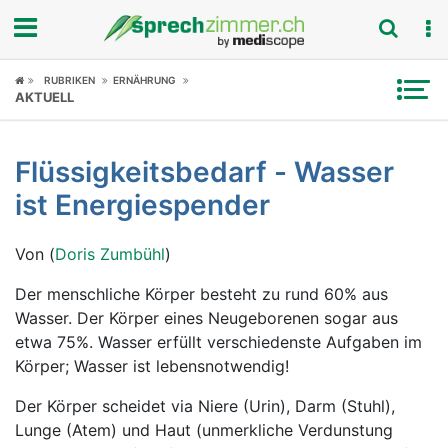
Fokus
RUBRIKEN
ERNÄHRUNG
AKTUELL
Krankheitsbilder
Flüssigkeitsbedarf - Wasser
Symptome
ist Energiespender
Untersuchungen
Von (
Doris Zumbühl
)
News
Der menschliche Körper besteht zu rund 60% aus
Wasser. Der Körper eines Neugeborenen sogar aus
Ratgeber
etwa 75%. Wasser erfüllt verschiedenste Aufgaben im
Körper; Wasser ist lebensnotwendig!
Rubriken
Der Körper scheidet via Niere (Urin), Darm (Stuhl),
Lunge (Atem) und Haut (unmerkliche Verdunstung