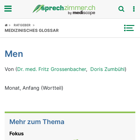
Fokus
RATGEBER
MEDIZINISCHES GLOSSAR
Krankheitsbilder
Men
Symptome
Von (
Dr. med. Fritz Grossenbacher
,
Doris Zumbühl
)
Untersuchungen
News
Monat, Anfang (Wortteil)
Ratgeber
Rubriken
Mehr zum Thema
Fokus