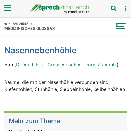
Fokus
RATGEBER
MEDIZINISCHES GLOSSAR
Krankheitsbilder
Nasennebenhöhle
Symptome
Von (
Dr. med. Fritz Grossenbacher
,
Doris Zumbühl
)
Untersuchungen
News
Räume, die mit der Nasenhöhle verbunden sind:
Kieferhöhlen, Stirnhöhle, Siebbeinhöhle, Keilbeinhöhlen
Ratgeber
Rubriken
Mehr zum Thema