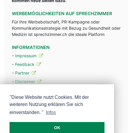
kommen neue Seiten dazu.
WERBEMÖGLICHKEITEN AUF SPRECHZIMMER
Für Ihre Werbebotschaft, PR-Kampagne oder
Kommunikationsstrategie mit Bezug zu Gesundheit oder
Medizin ist sprechzimmer.ch die ideale Platform
INFORMATIONEN
– Impressum
– Feedback
– Partner
– Disclaimer
– Datenschutzerklärung / Privacy Policy
"Diese Website nutzt Cookies. Mit der
weiteren Nutzung erklären Sie sich
– Werbung
einverstanden. "
Infos
– Mehr über unsere Experten
OK