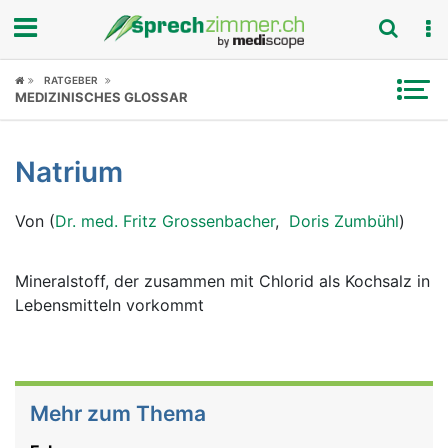
Fokus
RATGEBER
MEDIZINISCHES GLOSSAR
Krankheitsbilder
Natrium
Symptome
Von (
Dr. med. Fritz Grossenbacher
,
Doris Zumbühl
)
Untersuchungen
News
Mineralstoff, der zusammen mit Chlorid als Kochsalz in
Lebensmitteln vorkommt
Ratgeber
Rubriken
Mehr zum Thema