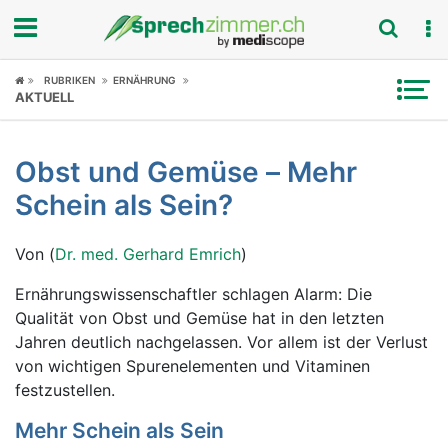
Fokus
RUBRIKEN
ERNÄHRUNG
AKTUELL
Krankheitsbilder
Obst und Gemüse – Mehr
Symptome
Schein als Sein?
Untersuchungen
Von (
Dr. med. Gerhard Emrich
)
News
Ernährungswissenschaftler schlagen Alarm: Die
Qualität von Obst und Gemüse hat in den letzten
Ratgeber
Jahren deutlich nachgelassen. Vor allem ist der Verlust
von wichtigen Spurenelementen und Vitaminen
Rubriken
festzustellen.
Mehr Schein als Sein