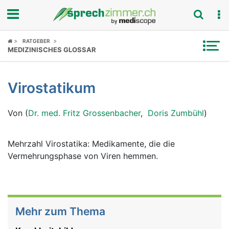
Fokus
RATGEBER
MEDIZINISCHES GLOSSAR
Krankheitsbilder
Virostatikum
Symptome
Von (
Dr. med. Fritz Grossenbacher
,
Doris Zumbühl
)
Untersuchungen
News
Mehrzahl Virostatika: Medikamente, die die
Vermehrungsphase von Viren hemmen.
Ratgeber
Rubriken
Mehr zum Thema