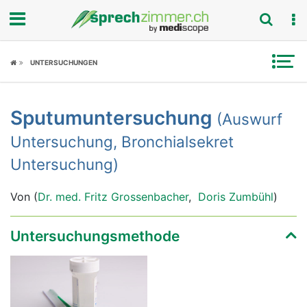
Fokus
UNTERSUCHUNGEN
Krankheitsbilder
Sputumuntersuchung
(Auswurf
Symptome
Untersuchung, Bronchialsekret
Untersuchungen
Untersuchung)
News
Von (
Dr. med. Fritz Grossenbacher
,
Doris Zumbühl
)
Ratgeber
Untersuchungsmethode
Rubriken