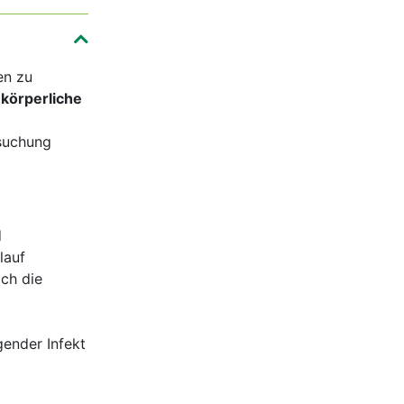
en zu
e
körperliche
rsuchung
d
lauf
ch die
gender Infekt