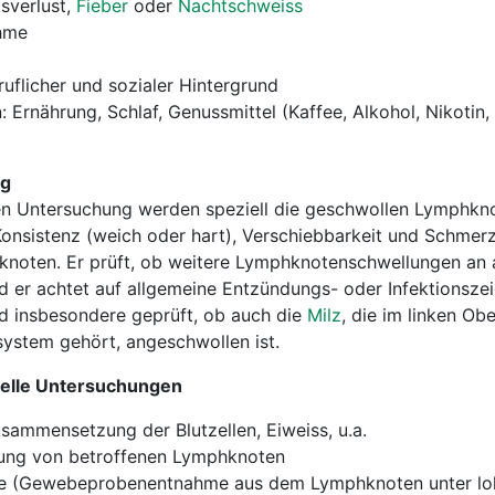
sverlust,
Fieber
oder
Nachtschweiss
hme
flicher und sozialer Hintergrund
Ernährung, Schlaf, Genussmittel (Kaffee, Alkohol, Nikotin,
ng
n Untersuchung werden speziell die geschwollen Lymphkn
 Konsistenz (weich oder hart), Verschiebbarkeit und Schmerz
noten. Er prüft, ob weitere Lymphknotenschwellungen an
d er achtet auf allgemeine Entzündungs- oder Infektionsze
d insbesondere geprüft, ob auch die
Milz
, die im linken Ob
ystem gehört, angeschwollen ist.
ielle Untersuchungen
sammensetzung der Blutzellen, Eiweiss, u.a.
hung von betroffenen Lymphknoten
e (Gewebeprobenentnahme aus dem Lymphknoten unter lo