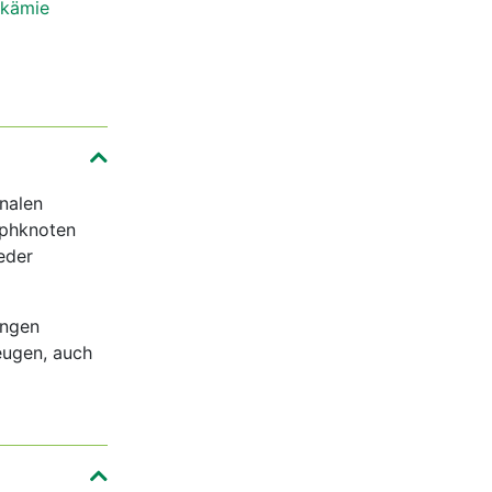
kämie
nalen
mphknoten
eder
ungen
eugen, auch