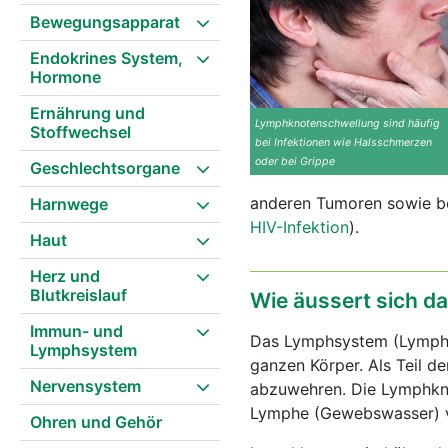
Bewegungsapparat
Endokrines System,
Hormone
Ernährung und
Lymphknotenschwellung sind häufig
Stoffwechsel
bei Infektionen wie Halsschmerzen
oder bei Grippe
Geschlechtsorgane
anderen Tumoren sowie be
Harnwege
HIV-Infektion
).
Haut
Herz und
Blutkreislauf
Wie äussert sich 
Immun- und
Das Lymphsystem (Lymph
Lymphsystem
ganzen Körper. Als Teil d
Nervensystem
abzuwehren. Die Lymphkno
Lymphe (Gewebswasser) vo
Ohren und Gehör