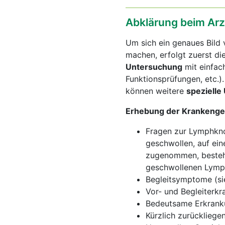
Abklärung beim Arz
Um sich ein genaues Bild
machen, erfolgt zuerst di
Untersuchung
mit einfach
Funktionsprüfungen, etc.
können weitere
speziell
Erhebung der Krankenge
Fragen zur Lymphkno
geschwollen, auf ein
zugenommen, bestehe
geschwollenen Lymph
Begleitsymptome (si
Vor- und Begleiterkr
Bedeutsame Erkranku
Kürzlich zurückliege