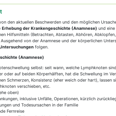
t
 von den aktuellen Beschwerden und den möglichen Ursach
e
Erhebung der Krankengeschichte (Anamnese)
und ein
en Hilfsmitteln (Betrachten, Abtasten, Abhören, Abklopfen,
). Ausgehend von der Anamnese und der körperlichen Unte
e Untersuchungen
folgen.
schichte (Anamnese)
tenschwellung selbst: seit wann, welche Lymphknoten sin
er oder auf beiden Körperhälften, hat die Schwellung im Ver
n Schmerzen, Konsistenz (eher weich oder hart), lassen si
knoten verschieben, etc.
ehe oben)
ankungen, inklusive Unfälle, Operationen, kürzlich zurücklie
ngen und Todesursachen in der Familie
nde Fernreise