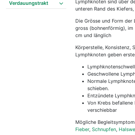
Lymphknoten sind über den
Verdauungstrakt
unteren Rand des Kiefers,
Die Grösse und Form der L
gross (bohnenförmig), im 
cm und länglich
Körperstelle, Konsistenz,
Lymphknoten geben erste 
Lymphknotenschwellu
Geschwollene Lymphk
Normale Lymphknoten 
schieben.
Entzündete Lymphkno
Von Krebs befallene
verschiebbar
Mögliche Begleitsymptome:
Fieber
,
Schnupfen
,
Halsw