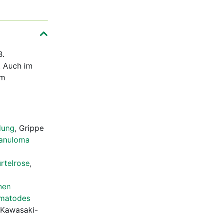
B.
. Auch im
im
dung
, Grippe
anuloma
rtelrose
,
nen
ematodes
 Kawasaki-