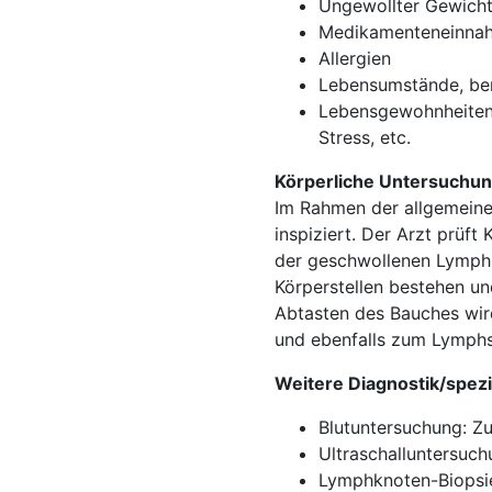
Ungewollter Gewicht
Medikamenteneinna
Allergien
Lebensumstände, beru
Lebensgewohnheiten: 
Stress, etc.
Körperliche Untersuchu
Im Rahmen der allgemeine
inspiziert. Der Arzt prüft
der geschwollenen Lymphk
Körperstellen bestehen un
Abtasten des Bauches wir
und ebenfalls zum Lymphs
Weitere Diagnostik/spez
Blutuntersuchung: Zu
Ultraschalluntersuc
Lymphknoten-Biopsi