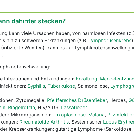
ann dahinter stecken?
ng kann viele Ursachen haben, von harmlosen Infekten (z.
bis hin zu schweren Erkrankungen (z.B.
Lymphdrüsenkrebs
)
(infizierte Wunden), kann es zur Lymphknotenschwellung 
n.
ymphknotenschwellung:
lle Infektionen und Entzündungen:
Erkältung
,
Mandelentzün
 Infektionen:
Syphilis
,
Tuberkulose
, Salmonellose,
Lymphogr
ktionen: Zytomegalie,
Pfeiffersches Drüsenfieber
, Herpes,
Gü
eln
,
Ringelröteln
, HIV/AIDS,
Lassafieber
ndere Mikroorganismen:
Toxoplasmose
,
Malaria
,
Pilzinfektio
nkungen:
Rheumatoide Arthritis
, Systemischer
Lupus Eryth
der Krebserkrankungen: gutartige Lymphome (Sarkoidose,