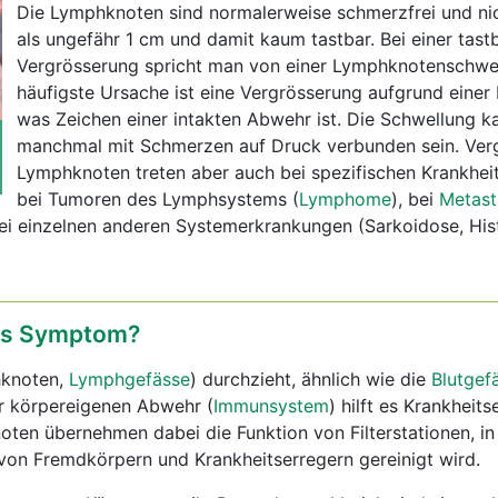
Die Lymphknoten sind normalerweise schmerzfrei und ni
als ungefähr 1 cm und damit kaum tastbar. Bei einer tast
Vergrösserung spricht man von einer Lymphknotenschwel
häufigste Ursache ist eine Vergrösserung aufgrund einer I
was Zeichen einer intakten Abwehr ist. Die Schwellung k
manchmal mit Schmerzen auf Druck verbunden sein. Ver
Lymphknoten treten aber auch bei spezifischen Krankheit
bei Tumoren des Lymphsystems (
Lymphome
), bei
Metast
i einzelnen anderen Systemerkrankungen (Sarkoidose, His
das Symptom?
knoten,
Lymphgefässe
) durchzieht, ähnlich wie die
Blutgef
er körpereigenen Abwehr (
Immunsystem
) hilft es Krankheits
ten übernehmen dabei die Funktion von Filterstationen, in
n Fremdkörpern und Krankheitserregern gereinigt wird.