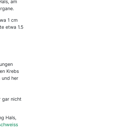
Hals, am
Organe.
twa 1 cm
te etwa 1.5
dungen
sen Krebs
n und her
 gar nicht
ng Hals,
schweiss