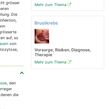
cht grösser
Mehr zum Thema
baren
lung. Die
nfektion,
Brustkrebs
ann
grösserte
en auf, so
asen
von
tiozytose,
Vorsorge, Risiken, Diagnose,
Therapie
Mehr zum Thema
ässe
, den
erreger
 denen die