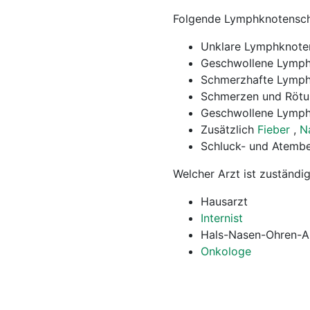
Folgende Lymphknotensch
Unklare Lymphknoten
Geschwollene Lymph
Schmerzhafte Lymph
Schmerzen und Rötu
Geschwollene Lymphkn
Zusätzlich
Fieber
,
N
Schluck- und Atemb
Welcher Arzt ist zuständi
Hausarzt
Internist
Hals-Nasen-Ohren-A
Onkologe