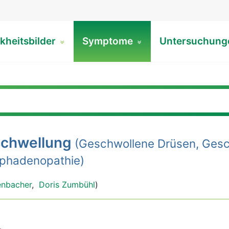
kheitsbilder
Symptome
Untersuchun
chwellung
(Geschwollene Drüsen, Ges
phadenopathie)
enbacher
,
Doris Zumbühl
)