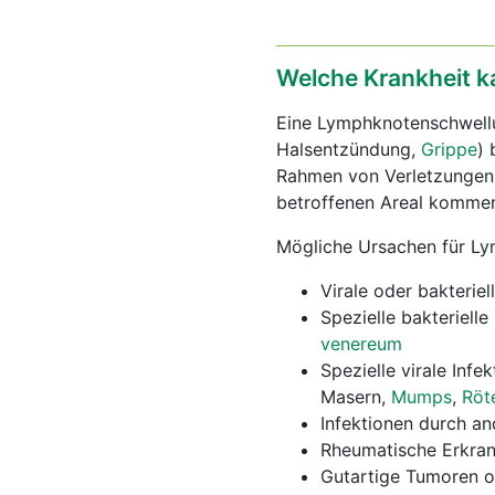
Welche Krankheit k
Eine Lymphknotenschwellu
Halsentzündung,
Grippe
) 
Rahmen von Verletzungen 
betroffenen Areal komme
Mögliche Ursachen für L
Virale oder bakterie
Spezielle bakterielle
venereum
Spezielle virale Infe
Masern,
Mumps
,
Röt
Infektionen durch a
Rheumatische Erkra
Gutartige Tumoren o