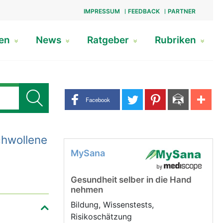
IMPRESSUM
FEEDBACK
PARTNER
gen
News
Ratgeber
Rubriken
Share buttons
Facebook
chwollene
MySana
Gesundheit selber in die Hand
nehmen
Bildung, Wissenstests,
Risikoschätzung