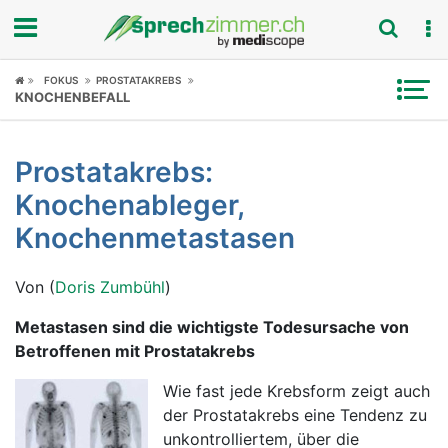
Fokus
FOKUS
PROSTATAKREBS
KNOCHENBEFALL
Krankheitsbilder
Prostatakrebs:
Symptome
Knochenableger,
Untersuchungen
Knochenmetastasen
News
Von (
Doris Zumbühl
)
Ratgeber
Metastasen sind die wichtigste Todesursache von
Betroffenen mit Prostatakrebs
Rubriken
Wie fast jede Krebsform zeigt auch
der Prostatakrebs eine Tendenz zu
unkontrolliertem, über die