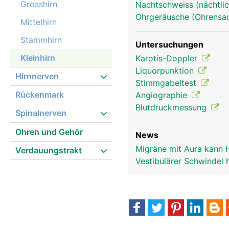
Grosshirn
Nachtschweiss (nächtlic
Ohrgeräusche (Ohrensau
Mittelhirn
Stammhirn
Untersuchungen
Kleinhirn
Karotis-Doppler
Liquorpunktion
Hirnnerven
Stimmgabeltest
Rückenmark
Angiographie
Blutdruckmessung
Spinalnerven
Ohren und Gehör
News
Migräne mit Aura kann 
Verdauungstrakt
Vestibulärer Schwindel 