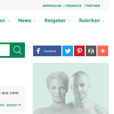
IMPRESSUM
FEEDBACK
PARTNER
gen
News
Ratgeber
Rubriken
Share buttons
Facebook
n aus zwei
ehr sehen