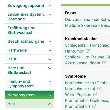
Bewegungsapparat
Fokus
Endokrines System,
Hormone
Die verschiedenen Schw
Multiple Sklerose - Be
Ernährung und
Stoffwechsel
Krankheitsbilder
Geschlechtsorgane
Schlaganfall, Hirnschla
Harnwege
Hirntumor
Schädel-Hirn-Trauma, S
Haut
Akustikusneurinom
Herz und
Blutkreislauf
Symptome
Immun- und
Kopfschmerzen (Cephalg
Lymphsystem
Kopfschmerzen)
Weite Pupillen
Nervensystem
Kleinhirn Frau
Krampfanfall (Epilepsie,
Hirn
Krampfanfall)