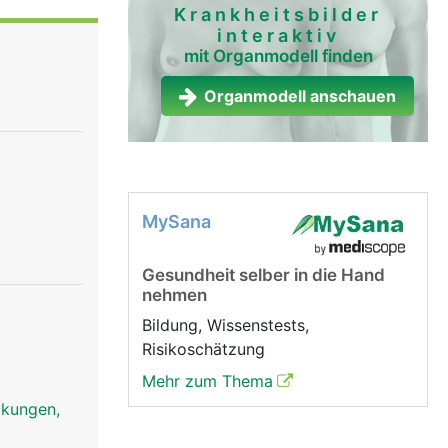
Krankheitsbilder
interaktiv
mit Organmodell finden
Organmodell anschauen
MySana
Gesundheit selber in die Hand
nehmen
Bildung, Wissenstests,
Risikoschätzung
Mehr zum Thema
uckungen,