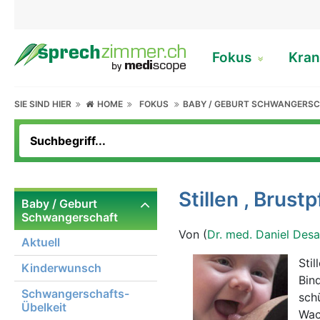
Fokus
Kran
SIE SIND HIER
HOME
FOKUS
BABY / GEBURT SCHWANGERS
Stillen , Brust
Baby / Geburt
Schwangerschaft
Von (
Dr. med. Daniel Des
Aktuell
Stil
Kinderwunsch
Bin
Schwangerschafts-
sch
Übelkeit
Wac