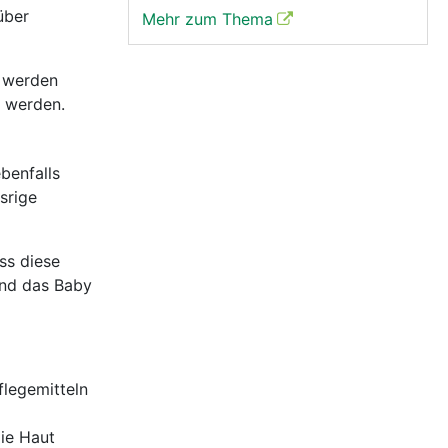
über
Mehr zum Thema
t werden
t werden.
benfalls
srige
ss diese
 und das Baby
flegemitteln
ie Haut