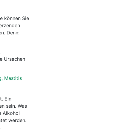
se können Sie
merzenden
en. Denn:
.
Die Ursachen
, Mastitis
. Ein
en sein. Was
m Alkohol
htet werden.
.