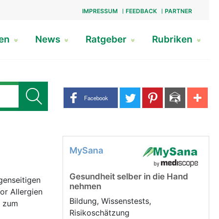
IMPRESSUM
FEEDBACK
PARTNER
gen
News
Ratgeber
Rubriken
Share buttons
Facebook
MySana
Gesundheit selber in die Hand
egenseitigen
nehmen
or Allergien
Bildung, Wissenstests,
s zum
Risikoschätzung