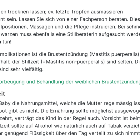
len trocknen lassen; ev. letzte Tropfen ausmassieren
ernt sein. Lassen Sie sich von einer Fachperson beraten. Die
llpositionen, Massagen und die Pflege instruieren. Bei sch
twarzen muss ebenfalls eine Stillberaterin aufgesucht werd
h tun!
omplikationen ist die Brustentzündung (Mastitis puerperalis)
lb der Stillzeit (=Mastitis non-puerperalis) sind selten. 
nd sehr vielfältig.
orbeugung und Behandlung der weiblichen Brustentzündung
it
Baby die Nahrungsmittel, welche die Mutter regelmässig isst
rbot gibt es nicht. Die Ernährung sollte möglichst ausgewog
ehrt, verträgt das Kind in der Regel auch. Vorsicht ist bei
zeit sollte auf Alkohol wie natürlich auch auf Tabak verzic
er genügend Flüssigkeit über den Tag verteilt zu sich nimmt