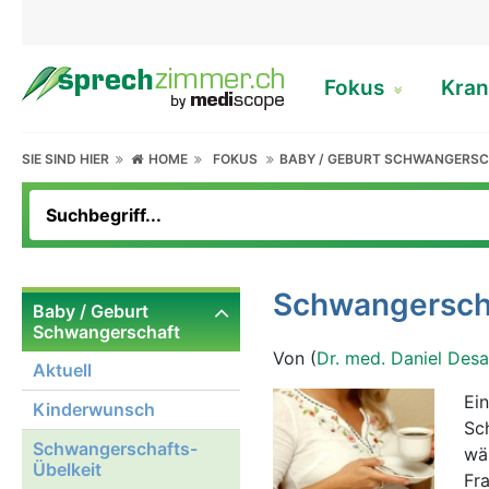
Fokus
Kran
SIE SIND HIER
HOME
FOKUS
BABY / GEBURT SCHWANGERS
Schwangerscha
Baby / Geburt
Schwangerschaft
Von (
Dr. med. Daniel Des
Aktuell
Ei
Kinderwunsch
Sc
Schwangerschafts-
wä
Übelkeit
Fr