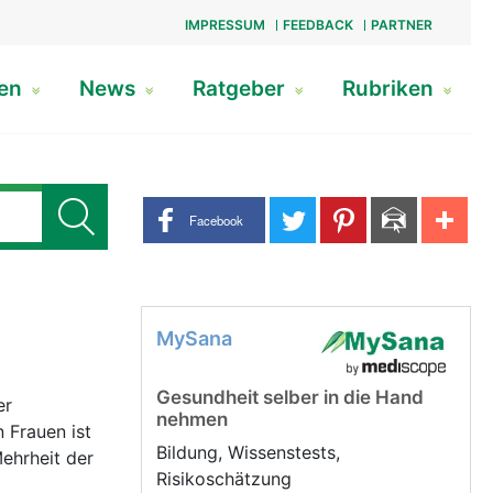
IMPRESSUM
FEEDBACK
PARTNER
gen
News
Ratgeber
Rubriken
Share buttons
Facebook
MySana
Gesundheit selber in die Hand
er
nehmen
 Frauen ist
Bildung, Wissenstests,
ehrheit der
Risikoschätzung