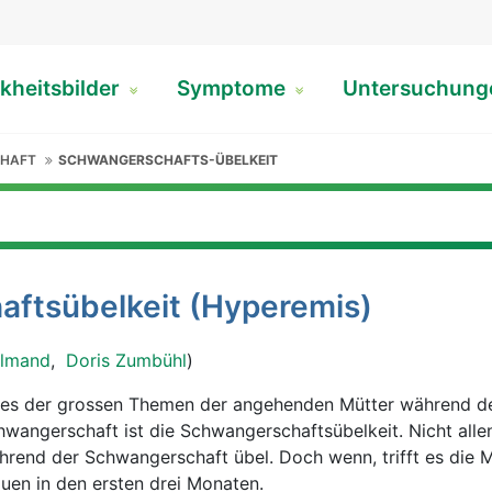
kheitsbilder
Symptome
Untersuchun
CHAFT
SCHWANGERSCHAFTS-ÜBELKEIT
ftsübelkeit (Hyperemis)
almand
,
Doris Zumbühl
)
nes der grossen Themen der angehenden Mütter während d
hwangerschaft ist die Schwangerschaftsübelkeit. Nicht allen
hrend der Schwangerschaft übel. Doch wenn, trifft es die M
auen in den ersten drei Monaten.