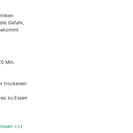
rinken
die Gefahr,
 bekommt
20 Min.
er trockenen
twas zu Essen
wissen >>
)