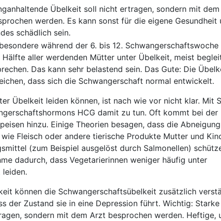
nganhaltende Übelkeit soll nicht ertragen, sondern mit dem
sprochen werden. Es kann sonst für die eigene Gesundheit 
des schädlich sein.
sbesondere während der 6. bis 12. Schwangerschaftswoche 
 Hälfte aller werdenden Mütter unter Übelkeit, meist beglei
rechen. Das kann sehr belastend sein. Das Gute: Die Übelke
eichen, dass sich die Schwangerschaft normal entwickelt.
r Übelkeit leiden können, ist nach wie vor nicht klar. Mit S
ngerschaftshormons HCG damit zu tun. Oft kommt bei der 
peisen hinzu. Einige Theorien besagen, dass die Abneigung
 wie Fleisch oder andere tierische Produkte Mutter und Kin
smittel (zum Beispiel ausgelöst durch Salmonellen) schütze
hme dadurch, dass Vegetarierinnen weniger häufig unter
leiden.
eit können die Schwangerschaftsübelkeit zusätzlich verstä
ss der Zustand sie in eine Depression führt. Wichtig: Stark
tragen, sondern mit dem Arzt besprochen werden. Heftige,