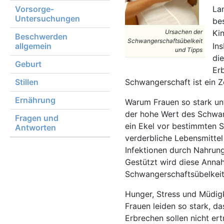
Vorsorge-
La
Untersuchungen
be
Ursachen der
Kin
Beschwerden
Schwangerschaftsübelkeit
allgemein
In
und Tipps
die
Geburt
Erb
Stillen
Schwangerschaft ist ein Z
Ernährung
Warum Frauen so stark unte
der hohe Wert des Schwa
Fragen und
ein Ekel vor bestimmten S
Antworten
verderbliche Lebensmittel
Infektionen durch Nahrung
Gestützt wird diese Anna
Schwangerschaftsübelkeit 
Hunger, Stress und Müdigk
Frauen leiden so stark, da
Erbrechen sollen nicht er