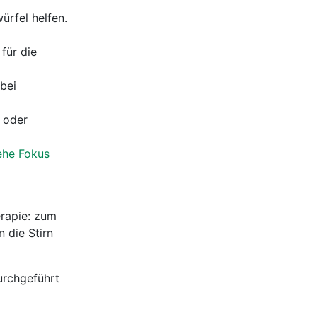
ürfel helfen.
für die
bei
e oder
ehe Fokus
erapie: zum
n die Stirn
urchgeführt