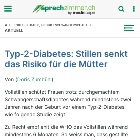
Fokus
FOKUS
BABY / GEBURT SCHWANGERSCHAFT
AKTUELL
Krankheitsbilder
Typ-2-Diabetes: Stillen senkt
Symptome
das Risiko für die Mütter
Untersuchungen
Von (
Doris Zumbühl
)
News
Vollstillen schützt Frauen trotz durchgemachtem
Schwangerschaftsdiabetes während mindestens zwei
Ratgeber
Jahren nach der Geburt vor einem Typ-2-Diabetes,
wie folgende Studie zeigt.
Rubriken
Zu Recht empfiehlt die WHO das Vollstillen während
mindestens 6 Monaten. So weiss man, dass gestillte