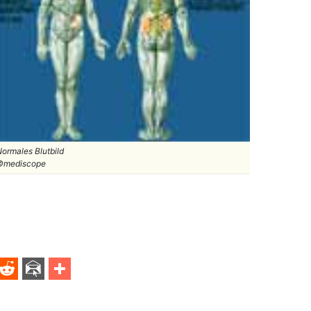
ormales Blutbild
©mediscope