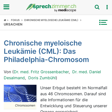
Fokus
FOKUS
CHRONISCHE MYELOISCHE LEUKÄMIE (CML)
URSACHEN
Krankheitsbilder
Chronische myeloische
Symptome
Leukämie (CML): Das
Untersuchungen
Philadelphia-Chromosom
News
Von (
Dr. med. Fritz Grossenbacher
,
Dr. med. Daniel
Desalmand
,
Doris Zumbühl
)
Ratgeber
Unser Erbgut besteht im Normalfall
Rubriken
aus 46 Chromosomen. Darauf sind
alle Informationen für die
Entwicklung und Steuerung unserer
Chromosomen
Organe gespeichert.