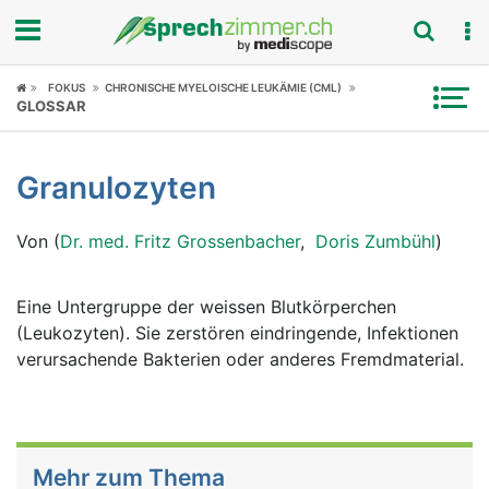
Fokus
FOKUS
CHRONISCHE MYELOISCHE LEUKÄMIE (CML)
GLOSSAR
Krankheitsbilder
Granulozyten
Symptome
Von (
Dr. med. Fritz Grossenbacher
,
Doris Zumbühl
)
Untersuchungen
News
Eine Untergruppe der weissen Blutkörperchen
(Leukozyten). Sie zerstören eindringende, Infektionen
Ratgeber
verursachende Bakterien oder anderes Fremdmaterial.
Rubriken
Mehr zum Thema