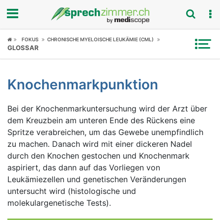
Fokus
FOKUS
CHRONISCHE MYELOISCHE LEUKÄMIE (CML)
GLOSSAR
Krankheitsbilder
Knochenmarkpunktion
Symptome
Bei der Knochenmarkuntersuchung wird der Arzt über
Untersuchungen
dem Kreuzbein am unteren Ende des Rückens eine
Spritze verabreichen, um das Gewebe unempfindlich
News
zu machen. Danach wird mit einer dickeren Nadel
durch den Knochen gestochen und Knochenmark
Ratgeber
aspiriert, das dann auf das Vorliegen von
Leukämiezellen und genetischen Veränderungen
Rubriken
untersucht wird (histologische und
molekulargenetische Tests).