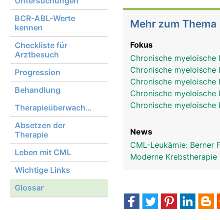
Untersuchungen
BCR-ABL-Werte
Mehr zum Thema
kennen
Fokus
Checkliste für
Arztbesuch
Chronische myeloische 
Chronische myeloische
Progression
Chronische myeloische
Behandlung
Chronische myeloische
Chronische myeloische
Therapieüberwachung
Absetzen der
News
Therapie
CML-Leukämie: Berner 
Leben mit CML
Moderne Krebstherapie
Wichtige Links
Glossar