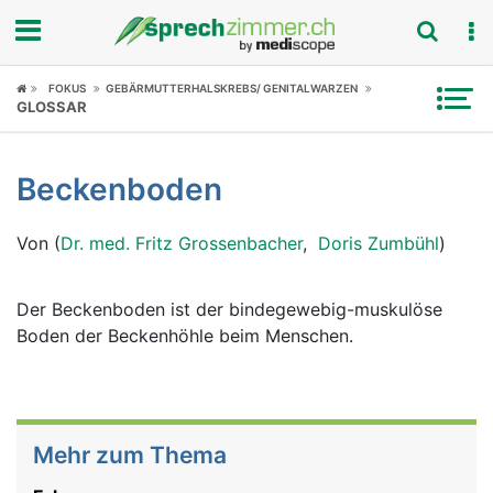
Fokus
FOKUS
GEBÄRMUTTERHALSKREBS/ GENITALWARZEN
GLOSSAR
Krankheitsbilder
Beckenboden
Symptome
Von (
Dr. med. Fritz Grossenbacher
,
Doris Zumbühl
)
Untersuchungen
News
Der Beckenboden ist der bindegewebig-muskulöse
Boden der Beckenhöhle beim Menschen.
Ratgeber
Rubriken
Mehr zum Thema