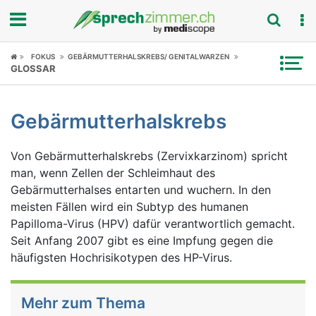
Fokus
FOKUS
GEBÄRMUTTERHALSKREBS/ GENITALWARZEN
GLOSSAR
Krankheitsbilder
Gebärmutterhalskrebs
Symptome
Von Gebärmutterhalskrebs (Zervixkarzinom) spricht
Untersuchungen
man, wenn Zellen der Schleimhaut des
Gebärmutterhalses entarten und wuchern. In den
News
meisten Fällen wird ein Subtyp des humanen
Papilloma-Virus (HPV) dafür verantwortlich gemacht.
Ratgeber
Seit Anfang 2007 gibt es eine Impfung gegen die
häufigsten Hochrisikotypen des HP-Virus.
Rubriken
Mehr zum Thema