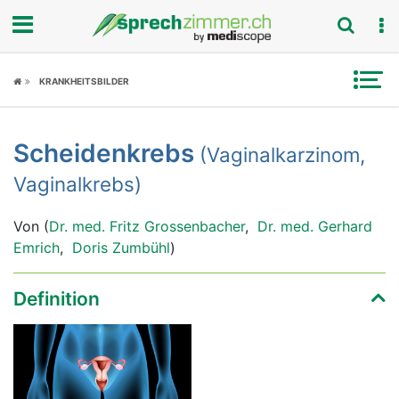
Fokus
KRANKHEITSBILDER
Krankheitsbilder
Scheidenkrebs
(Vaginalkarzinom,
Symptome
Vaginalkrebs)
Untersuchungen
Von (
Dr. med. Fritz Grossenbacher
,
Dr. med. Gerhard
News
Emrich
,
Doris Zumbühl
)
Ratgeber
Definition
Rubriken